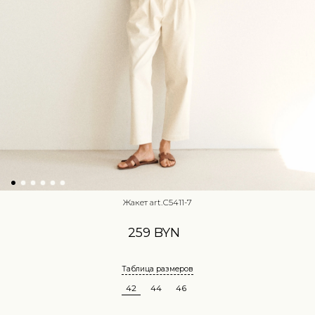
Жакет art.С5411-7
259 BYN
Таблица размеров
42
44
46