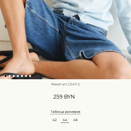
Жакет art.С5411-2
259 BYN
Таблица размеров
42
44
46