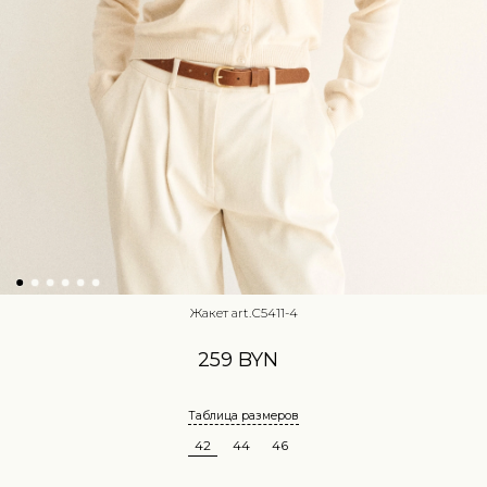
Жакет art.С5411-4
259 BYN
Таблица размеров
42
44
46