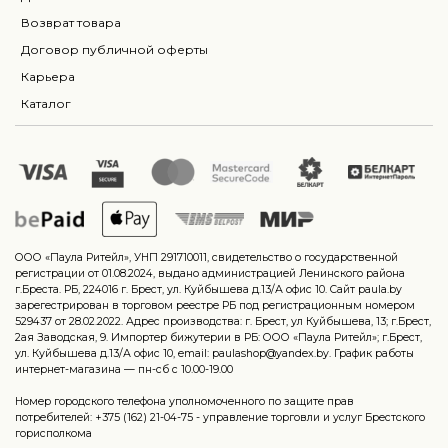
Возврат товара
Договор публичной оферты
Карьера
Каталог
ООО «Паула Ритейл», УНП 291710011, свидетельство о государственной
регистрации от 01.08.2024, выдано администрацией Ленинского района
г.Бреста. РБ, 224016 г. Брест, ул. Куйбышева д.13/А офис 10. Сайт paula.by
зарегестрирован в торговом реестре РБ под регистрационным номером
529437 от 28.02.2022. Адрес производства: г. Брест, ул Куйбышева, 13; г.Брест,
2ая Заводская, 9. Импортер бижутерии в РБ: ООО «Паула Ритейл»; г.Брест,
ул. Куйбышева д.13/А офис 10, email: paulashop@yandex.by. График работы
интернет-магазина — пн-сб с 10.00-19.00
Номер городского телефона уполномоченного по защите прав
потребителей: +375 (162) 21-04-75 - управление торговли и услуг Брестского
горисполкома