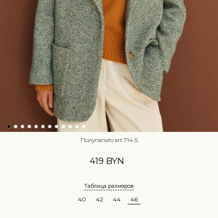
Полупальто art.714-5
419 BYN
Таблица размеров
40
42
44
46