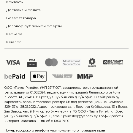
Контакты
Доставка и оплата
Возврат товара
Договор публичной оферты
Карьера
Каталог
ООО «Паула Ритейл», УНП 291710011, свидетельство о государственной
регистрации от 01.08.2024, выдано администрацией Ленинского района
г.Бреста. РБ, 224016 г. Брест, ул. Куйбышева д.13/А офис 10. Сайт paula.by
зарегестрирован в торговом реестре РБ под регистрационным номером
529437 от 28.02.2022. Адрес производства: г. Брест, ул Куйбышева, 13; г.Брест,
2ая Заводская, 9. Импортер бижутерии в РБ: ООО «Паула Ритейл»; г.Брест,
ул. Куйбышева д.13/А офис 10, email: paulashop@yandex.by. График работы
интернет-магазина — пн-сб с 10.00-19.00
Номер городского телефона уполномоченного по защите прав