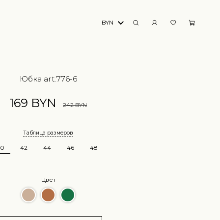
BYN
Юбка art.776-6
169 BYN
242 BYN
Таблица размеров
40
42
44
46
48
Цвет