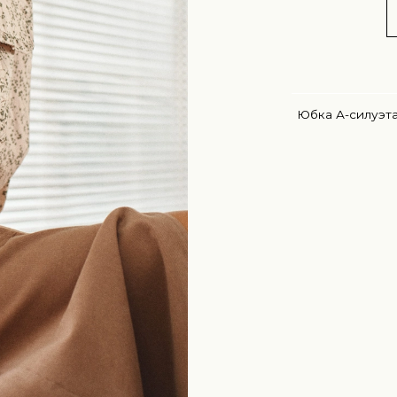
Юбка А-силуэта