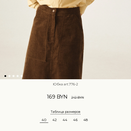
Юбка art.776-2
169 BYN
242 BYN
Таблица размеров
40
42
44
46
48