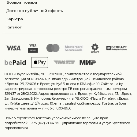
Возврат товара
Договор публичной оферты
Карьера
Каталог
ООО «Паула Ритейл», УНП 291710011, свидетельство о государственной
регистрации от 01.08.2024, выдано администрацией Ленинского района
г.Бреста. РБ, 224016 г. Брест, ул. Куйбышева д.13/А офис 10. Сайт paula.by
зарегестрирован в торговом реестре РБ под регистрационным номером
529437 от 28.02.2022. Адрес производства: г. Брест, ул Куйбышева, 13; г.Брест,
2ая Заводская, 9. Импортер бижутерии в РБ: ООО «Паула Ритейл»; г.Брест,
ул. Куйбышева д.13/А офис 10, email: paulashop@yandex.by. График работы
интернет-магазина — пн-сб с 10.00-19.00
Номер городского телефона уполномоченного по защите прав
потребителей: +375 (162) 21-04-75 - управление торговли и услуг Брестского
горисполкома