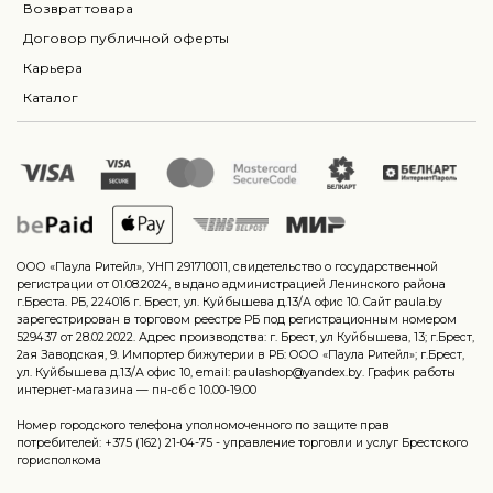
Возврат товара
Договор публичной оферты
Карьера
Каталог
ООО «Паула Ритейл», УНП 291710011, свидетельство о государственной
регистрации от 01.08.2024, выдано администрацией Ленинского района
г.Бреста. РБ, 224016 г. Брест, ул. Куйбышева д.13/А офис 10. Сайт paula.by
зарегестрирован в торговом реестре РБ под регистрационным номером
529437 от 28.02.2022. Адрес производства: г. Брест, ул Куйбышева, 13; г.Брест,
2ая Заводская, 9. Импортер бижутерии в РБ: ООО «Паула Ритейл»; г.Брест,
ул. Куйбышева д.13/А офис 10, email: paulashop@yandex.by. График работы
интернет-магазина — пн-сб с 10.00-19.00
Номер городского телефона уполномоченного по защите прав
потребителей: +375 (162) 21-04-75 - управление торговли и услуг Брестского
горисполкома