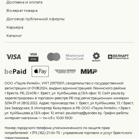
Доставка и оплата
Возврат товара
Договор публичной оферты
Карьера
Каталог
ООО «Паула Ритейл», УНП 291710011, свидетельство о государственной
регистрации от 01.08.2024, выдано администрацией Ленинского района
г.Бреста. РБ, 224016 г. Брест, ул. Куйбышева д.13/А офис 10. Сайт paula.by
зарегестрирован в торговом реестре РБ под регистрационным номером
529437 от 28.02.2022. Адрес производства: г. Брест, ул Куйбышева, 13; г.Брест,
2ая Заводская, 9. Импортер бижутерии в РБ: ООО «Паула Ритейл»; г.Брест,
ул. Куйбышева д.13/А офис 10, email: paulashop@yandex.by. График работы
интернет-магазина — пн-сб с 10.00-19.00
Номер городского телефона уполномоченного по защите прав
потребителей: +375 (162) 21-04-75 - управление торговли и услуг Брестского
горисполкома