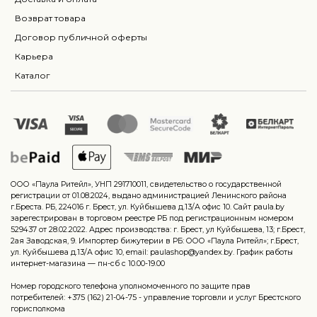
Возврат товара
Договор публичной оферты
Карьера
Каталог
ООО «Паула Ритейл», УНП 291710011, свидетельство о государственной
регистрации от 01.08.2024, выдано администрацией Ленинского района
г.Бреста. РБ, 224016 г. Брест, ул. Куйбышева д.13/А офис 10. Сайт paula.by
зарегестрирован в торговом реестре РБ под регистрационным номером
529437 от 28.02.2022. Адрес производства: г. Брест, ул Куйбышева, 13; г.Брест,
2ая Заводская, 9. Импортер бижутерии в РБ: ООО «Паула Ритейл»; г.Брест,
ул. Куйбышева д.13/А офис 10, email: paulashop@yandex.by. График работы
интернет-магазина — пн-сб с 10.00-19.00
Номер городского телефона уполномоченного по защите прав
потребителей: +375 (162) 21-04-75 - управление торговли и услуг Брестского
горисполкома