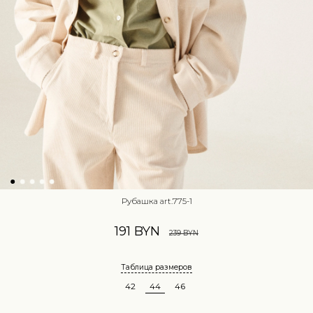
Рубашка art.775-1
191 BYN
239 BYN
Таблица размеров
42
44
46