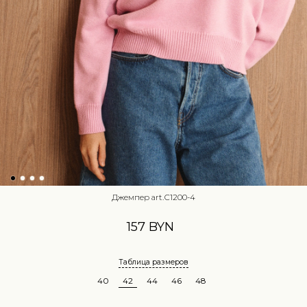
Джемпер art.С1200-4
157 BYN
Таблица размеров
40
42
44
46
48