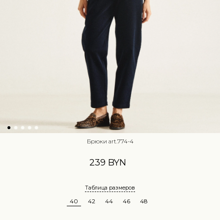
Брюки art.774-4
239 BYN
Таблица размеров
40
42
44
46
48