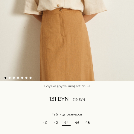
Блузка (рубашка) art. 751-1
131 BYN
219 BYN
Таблица размеров
40
42
44
46
48